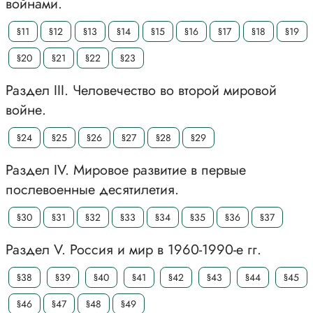
войнами.
§11
§12
§13
§14
§15
§16
§17
§18
§19
§20
§21
§22
§23
Раздел III. Человечество во второй мировой
войне.
§24
§25
§26
§27
§28
§29
Раздел IV. Мировое развитие в первые
послевоенные десятилетия.
§30
§31
§32
§33
§34
§35
§36
§37
Раздел V. Россия и мир в 1960-1990-е гг.
§38
§39
§40
§41
§42
§43
§44
§45
§46
§47
§48
§49