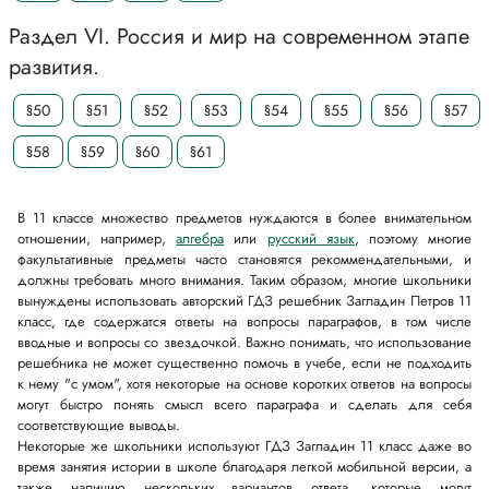
Раздел VI. Россия и мир на современном этапе
развития.
§50
§51
§52
§53
§54
§55
§56
§57
§58
§59
§60
§61
В 11 классе множество предметов нуждаются в более внимательном
отношении, например,
алгебра
или
русский язык
, поэтому многие
факультативные предметы часто становятся рекоммендательными, и
должны требовать много внимания. Таким образом, многие школьники
вынуждены использовать авторский ГДЗ решебник Загладин Петров 11
класс, где содержатся ответы на вопросы параграфов, в том числе
вводные и вопросы со звездочкой. Важно понимать, что использование
решебника не может существенно помочь в учебе, если не подходить
к нему "с умом", хотя некоторые на основе коротких ответов на вопросы
могут быстро понять смысл всего параграфа и сделать для себя
соответствующие выводы.
Некоторые же школьники используют ГДЗ Загладин 11 класс даже во
время занятия истории в школе благодаря легкой мобильной версии, а
также наличию нескольких вариантов ответа, которые могут