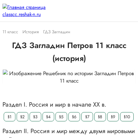
11 класс
История
ГДЗ Загладин
ГДЗ Загладин Петров 11 класс
(история)
Раздел I. Россия и мир в начале XX в.
§1
§2
§3
§4
§5
§6
§7
§8
§9
§10
Раздел II. Россия и мир между двумя мировыми